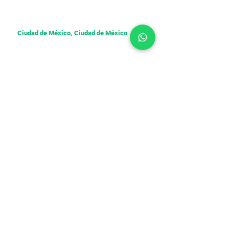
81 1099 4289
​
ventas@cs-leasing.com
Ciudad de México, Ciudad de México
Edificio Arcos Torre B Piso 6 Paseo de Los
Tamarindos 400 Bosques de las Lomas
Ciudad de México
55 6820 5618
jorge.mayen@cs-leasing.com
León, Guanajuato
Torre San Mateo, Prol. Blvd. Campestre
#2502, Torre II, Planta Baja, Local 1-B Col. El
Refugio Campestre, León, Gto 37156
477 192 3196
americo.lozano@cs-leasing.com
San Luis Potosí, San Luis Potosí
444 304 2510
Ivette.lozano@cs-leasing.com